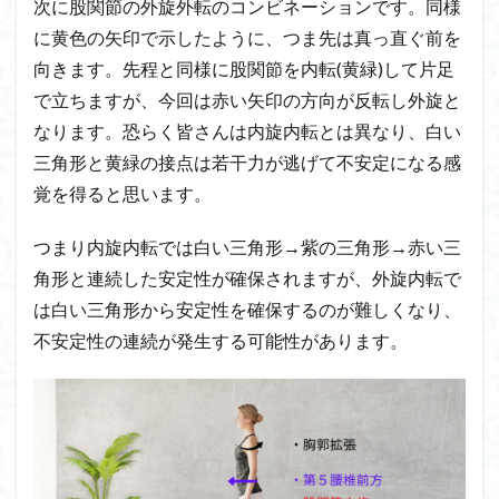
次に股関節の外旋外転のコンビネーションです。同様
に黄色の矢印で示したように、つま先は真っ直ぐ前を
向きます。先程と同様に股関節を内転(黄緑)して片足
で立ちますが、今回は赤い矢印の方向が反転し外旋と
なります。恐らく皆さんは内旋内転とは異なり、白い
三角形と黄緑の接点は若干力が逃げて不安定になる感
覚を得ると思います。
つまり内旋内転では白い三角形→紫の三角形→赤い三
角形と連続した安定性が確保されますが、外旋内転で
は白い三角形から安定性を確保するのが難しくなり、
不安定性の連続が発生する可能性があります。