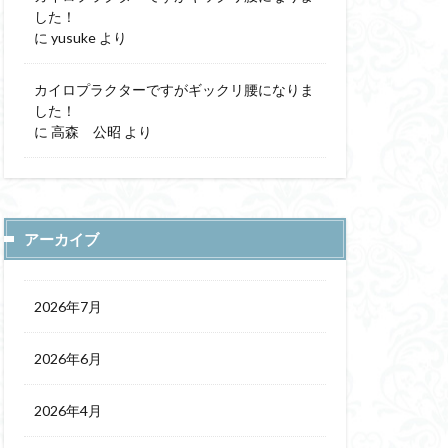
した！
に
yusuke
より
カイロプラクターですがギックリ腰になりま
した！
に
高森 公昭
より
アーカイブ
2026年7月
2026年6月
2026年4月