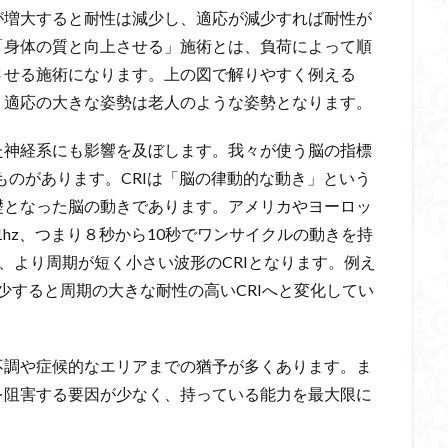
が増大すると耐性は減少し、適応が減少すれば耐性が
「身体の質と向上させる」施術とは、負荷によって順
させる施術になります。上の図で解りやすく例える
、適応の大きな姿勢は老人のような姿勢となります。
た神経系にも影響を及ぼします。我々が使う脳の指標
ulse)というものがあります。CRIは「脳の律動的な動き」という
礎となった脳の動きであります。アメリカやヨーロッ
~0.1hz、つまり８秒から10秒でワンサイクルの動きを持
、より周期が短く小さい波形のCRIとなります。例え
が減少すると周期の大きな耐性の高いCRIへと変化してい
不調や症候的なエリアまでの猶予が多くあります。ま
を阻害する要因が少なく、持っている能力を最大限に