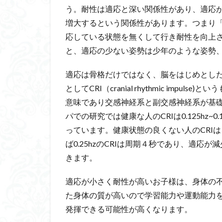
う。耐性は適応と深い関係性があり、適応
増大するという関係性があります。つまり
応している状態を無くして行き耐性を向上
と、適応の少ない姿勢は少年のような姿勢
適応は骨格だけではなく、脳をはじめとし
としてCRI（cranial rhythmic imp
意味であり交感神経系と副交感神経系が基
パでの研究では健康な人のCRIは0.125hz
っています。健康状態の良くない人のCRIは
ば0.25hzのCRIは周期４秒であり、適応
きます。
適応が小さく耐性が高いお子様は、身体の
た身体の質が高いので学習能力や運動能力
発揮できる可能性が高くなります。